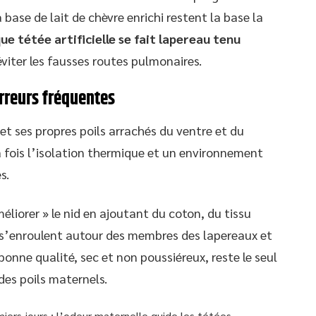
 base de lait de chèvre enrichi restent la base la
ue tétée artificielle se fait lapereau tenu
 éviter les fausses routes pulmonaires.
erreurs fréquentes
 et ses propres poils arrachés du ventre et du
a fois l’isolation thermique et un environnement
s.
éliorer » le nid en ajoutant du coton, du tissu
x s’enroulent autour des membres des lapereaux et
onne qualité, sec et non poussiéreux, reste le seul
s poils maternels.
miers jours : l’odeur maternelle guide les tétées