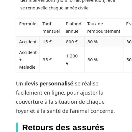
des interventions (hors forfait prévention), et il
se renouvelle chaque année civile.
Formule
Tarif
Plafond
Taux de
Fr
mensuel
annuel
remboursement
Accident
15 €
800 €
80 %
30
Accident
1 200
+
35 €
80 %
50
€
Maladie
Un
devis personnalisé
se réalise
facilement en ligne, pour ajuster la
couverture à la situation de chaque
foyer et à la santé de l’animal concerné.
Retours des assurés