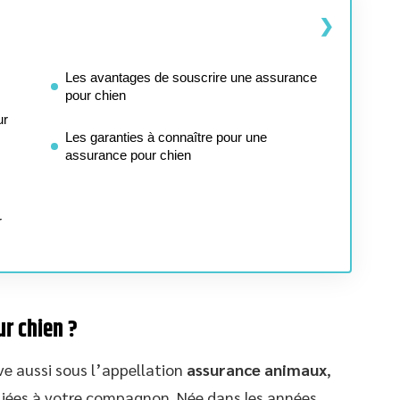
Les avantages de souscrire une assurance
pour chien
ur
Les garanties à connaître pour une
assurance pour chien
r
r chien ?
ve aussi sous l’appellation
assurance animaux
,
 liées à votre compagnon. Née dans les années