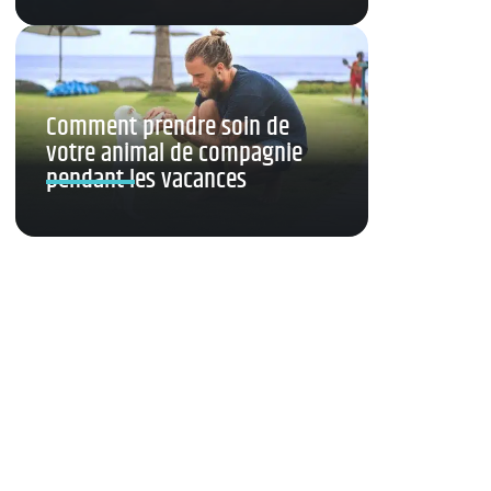
Comment prendre soin de
votre animal de compagnie
pendant les vacances